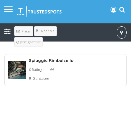
Near Me
Price..
Jetzt geöffnet
Spiaggia Rimbalzello
0 Rating
€€
Gardasee