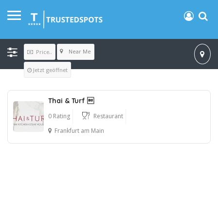
Near Me
Price..
Jetzt geöffnet
Thai & Turf 
0 Rating
Restaurant
Frankfurt am Main